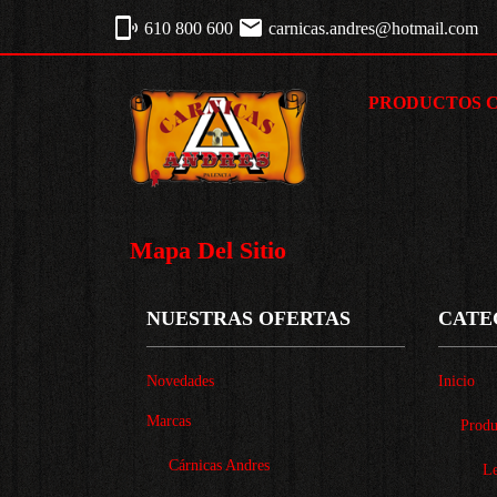
phonelink_ring
email
610 800 600
carnicas.andres@hotmail.com
PRODUCTOS 
Mapa Del Sitio
NUESTRAS OFERTAS
CATE
Novedades
Inicio
Marcas
Produ
Cárnicas Andres
Le